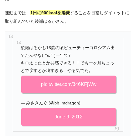
運動面では、
1日に900kcalを消費
することを目指しダイエットに
取り組んでいた綾瀬はるかさん。
綾瀬はるかも16歳の頃ビューティーコロシアム出
てたんやな(´^ω^`)一年で7
キロ太ったとか共感できる！！でも一ヶ月ちょっ
とで戻すとか凄すぎる。やる気でた。
pic.twitter.com/346KFjWw
— みさきんぐ (@bb_mdragon)
June 9, 2012