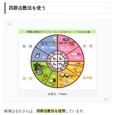
四群点数法を使う
出典元：Twitter
綾瀬はるかさんは、
四群点数法を使用
しています。