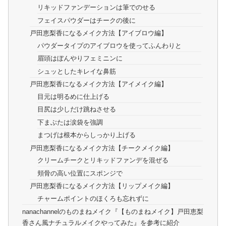
リキッドファンデーションは筆でのせる
フェイスパウダーはチークの後に
戸田恵梨香になるメイク方法【アイブロウ編】
パウダータイプのアイブロウを使ってふんわりと
眉頭はぼんやりフェミニンに
シュッとしたキレイな鼻筋
戸田恵梨香になるメイク方法【アイメイク編】
目元は明るめに仕上げる
目尻は少しだけ跳ねさせる
下まぶたは涙袋を強調
まつげは根本からしっかり上げる
戸田恵梨香になるメイク方法【チークメイク編】
クリームチークとリキッドファンデを混ぜる
頬骨の高い位置にスポンジで
戸田恵梨香になるメイク方法【リップメイク編】
チャームポイントのほくろも忘れずに
nanachannelのものまねメイク『【ものまねメイク】戸田恵梨
香さん風ナチュラルメイクやってみた』を参考に紹介