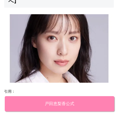
へ】
引用：
戸田恵梨香公式