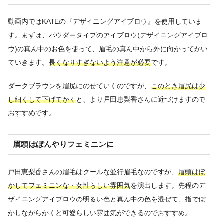
動画内ではKATEの『デザイニングアイブロウ』を使用していま
す。まずは、パウダータイプのアイブロウ(デザイニングアイブロ
ウ)の真ん中のお色を使って、眉毛の真ん中から外に向かってかい
ていきます。
長くなりすぎないよう注意が必要
です。
ダークブラウンを眉尻にのせていくのですが、
このとき眉尻は少
し細くして下げてかく
と、より戸田恵梨香さんに近づけますので
おすすめです。
眉頭はぼんやりフェミニンに
戸田恵梨香さんの眉毛はクールな並行眉毛なのですが、
眉頭はぼ
かしてフェミニンな・女性らしい雰囲気
を演出します。先程のデ
ザイニングアイブロウの明るい色と真ん中の色を混ぜて、指でぼ
かしながらかくと可愛らしい雰囲気ができるのでおすすめ。