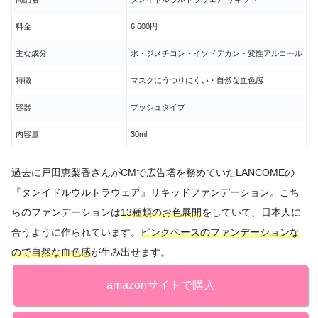
料金
6,600円
主な成分
水・ジメチコン・イソドデカン・変性アルコール
特徴
マスクにうつりにくい・自然な血色感
容器
プッシュタイプ
内容量
30ml
過去に戸田恵梨香さんがCMで広告塔を務めていたLANCOMEの
『タンイドルウルトラウェア』リキッドファンデーション。こち
らのファンデーションは
13種類のお色展開
をしていて、日本人に
合うように作られています。
ピンクベースのファンデーションな
ので自然な血色感
が生み出せます。
amazonサイトで購入