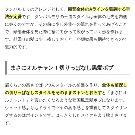
タンバルモリのアレンジとして、
頭部全体のAラインを強調する手
法が定番
です。タンバルモリの王道スタイルは全体の毛先を内側
に巻くのですが、その前に少し外側への流れを作ってあげること
で、頭部全体を見た際に裾に向かって広がっていく形を作れま
す。顔回りの髪は少し残しておくと、小顔効果も期待できるので
魅力的です。
まさにオルチャン！切りっぱなし黒髪ボブ
眉くらいの高さでぱっつんスタイルの前髪を作り、
全体も前探し
の切りっぱなしスタイルをそのままストンとおろす
と「まさにオ
ルチャン！」と言いたくなるような韓国風黒髪ボブになります。
ウェット感よりもドライでツヤのある感じを重視してスタイリン
グするのはポイントです。はっきりしたメイクをより映えさせま
す。