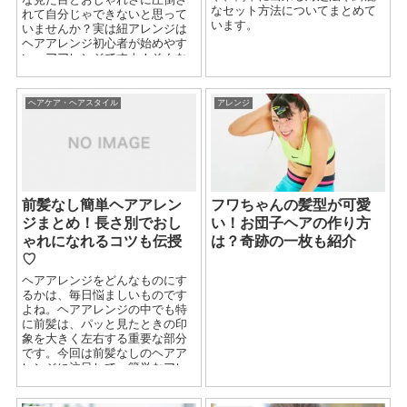
なセット方法についてまとめて
れて自分じゃできないと思って
います。
いませんか？実は紐アレンジは
ヘアアレンジ初心者が始めやす
いヘアアレンジですよ！そんな
巻き付けるだけで簡単におしゃ
れで今っぽい雰囲気を作れる紐
アレンジ方法を簡単に解説して
ヘアケア・ヘアスタイル
アレンジ
いきます。
前髪なし簡単ヘアアレン
フワちゃんの髪型が可愛
ジまとめ！長さ別でおし
い！お団子ヘアの作り方
ゃれになれるコツも伝授
は？奇跡の一枚も紹介
♡
ヘアアレンジをどんなものにす
るかは、毎日悩ましいものです
よね。ヘアアレンジの中でも特
に前髪は、パッと見たときの印
象を大きく左右する重要な部分
です。今回は前髪なしのヘアア
レンジに注目して、簡単なアレ
ンジをご紹介します！