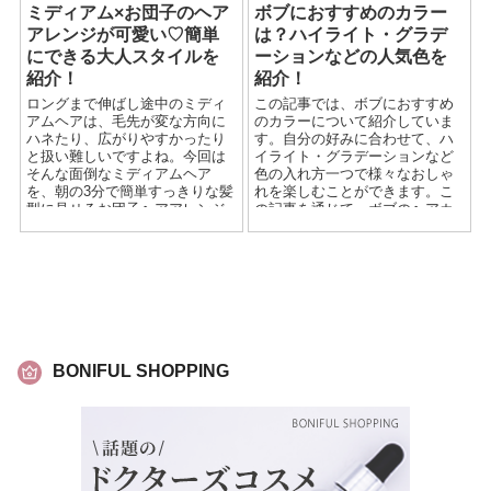
ミディアム×お団子のヘア
ボブにおすすめのカラー
アレンジが可愛い♡簡単
は？ハイライト・グラデ
にできる大人スタイルを
ーションなどの人気色を
紹介！
紹介！
ロングまで伸ばし途中のミディ
この記事では、ボブにおすすめ
アムヘアは、毛先が変な方向に
のカラーについて紹介していま
ハネたり、広がりやすかったり
す。自分の好みに合わせて、ハ
と扱い難しいですよね。今回は
イライト・グラデーションなど
そんな面倒なミディアムヘア
色の入れ方一つで様々なおしゃ
を、朝の3分で簡単すっきりな髪
れを楽しむことができます。こ
型に見せるお団子ヘアアレンジ
の記事を通じて、ボブのヘアカ
を紹介します。ミディアムヘア
ラーに悩んでいる人の手助けと
のバリエーションを増やしたい
なれば幸いです！
方も参考にしてみてください。
BONIFUL SHOPPING