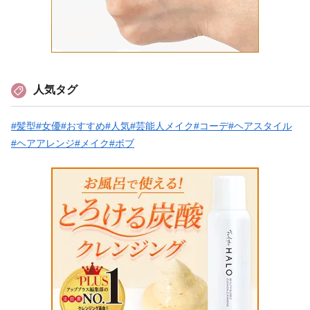
人気タグ
#髪型
#女優
#おすすめ
#人気
#芸能人メイク
#コーデ
#ヘアスタイル
#ヘアアレンジ
#メイク
#ボブ