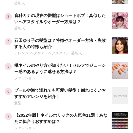
芸能人
倉科カナの現在の髪型はショートボブ！真似した
いヘアスタイルやオーダー方法は？
芸能人
石田ゆり子の髪型は？特徴やオーダー方法・失敗
する人の特徴も紹介
アレンジ
,
ヘアケア・ヘアスタイル
,
芸能人
桃ネイルのやり方が知りたい！セルフでジューシ
ー感のあるように魅せる方法は？
ファッション
プールや海で濡れても可愛い髪型！崩れにくいお
すすめアレンジを紹介！
髪型
【2022年版】ネイルホリックの人気色11選！あな
たに似合うおすすめは？
ファッション