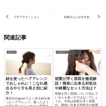
プチプラクッションフ
妊婦さんにおすすめの
ァンデのおすすめは？
髪型は？楽で可愛い＆
人気の優秀アイテムを
おしゃれなスタイルを
チェック！
チェック！
関連記事
アレンジ
ヘアケア・ヘアスタイル
紐を使ったヘアアレンジ
前髪が浮く原因を徹底解
でおしゃれに！こなれ感
説！簡単に出来る対処法
出るやり方を長さ別に紹
や綺麗なセット方法は？
介！
前髪が浮く原因について悩んで
いる人も多いのではないでしょ
最近Instagramでよく見る紐を使
うか。今回は前髪が浮く原因
ったヘアアレンジ。凝ったよう
や、簡単に出来る対処法や綺麗
な見た目とおしゃれさに圧倒さ