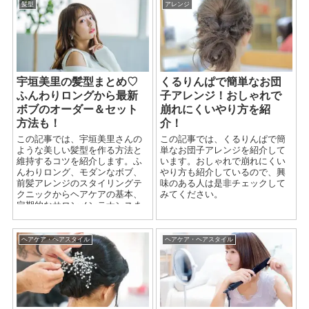
髪型
アレンジ
宇垣美里の髪型まとめ♡
くるりんぱで簡単なお団
ふんわりロングから最新
子アレンジ！おしゃれで
ボブのオーダー＆セット
崩れにくいやり方を紹
方法も！
介！
この記事では、宇垣美里さんの
この記事では、くるりんぱで簡
ような美しい髪型を作る方法と
単なお団子アレンジを紹介して
維持するコツを紹介します。ふ
います。おしゃれで崩れにくい
んわりロング、モダンなボブ、
やり方も紹介しているので、興
前髪アレンジのスタイリングテ
味のある人は是非チェックして
クニックからヘアケアの基本、
みてください。
定期的なサロンメンテナンスま
で、彼女の髪型の魅力を最大限
に引き出すポイントを詳しく解
説しています。美しいヘアスタ
ヘアケア・ヘアスタイル
ヘアケア・ヘアスタイル
イルで毎日をもっと特別にして
いきましょう。