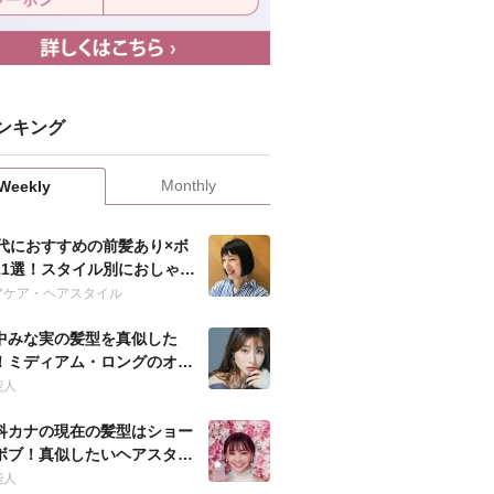
ンキング
Monthly
Weekly
0代におすすめの前髪あり×ボ
11選！スタイル別におしゃれ
髪型を紹介！
アケア・ヘアスタイル
中みな実の髪型を真似した
！ミディアム・ロングのオー
ー方法は？
能人
科カナの現在の髪型はショー
ボブ！真似したいヘアスタイ
やオーダー方法は？
能人