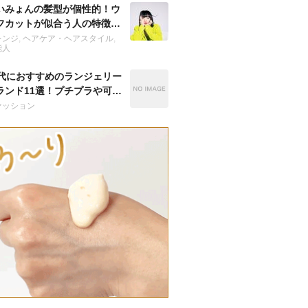
いみょんの髪型が個性的！ウ
フカットが似合う人の特徴
？
レンジ
,
ヘアケア・ヘアスタイル
,
能人
0代におすすめのランジェリー
ランド11選！プチプラや可愛
人気の下着は？
ァッション