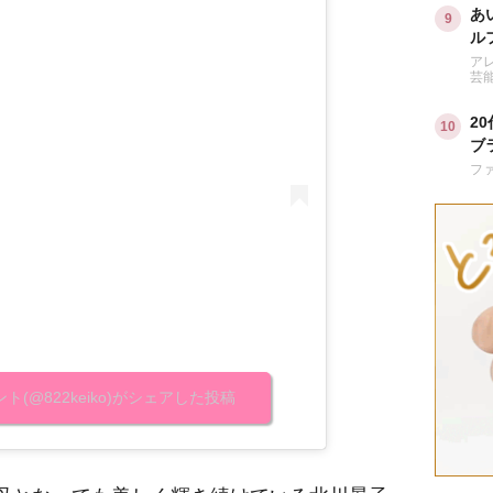
あ
ル
は
ア
芸
2
ブ
い
フ
(@822keiko)がシェアした投稿