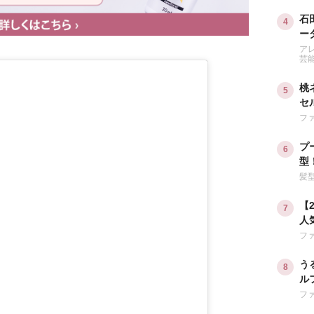
石
ー
も
ア
芸
桃
セ
う
フ
プ
型
ジ
髪
【
人
す
フ
う
ル
旬
フ