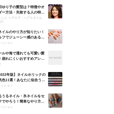
田ゆり子の髪型は？特徴やオ
ダー方法・失敗する人の特徴
紹介
レンジ
,
ヘアケア・ヘアスタイル
,
能人
ネイルのやり方が知りたい！
ルフでジューシー感のあるよ
に魅せる方法は？
ァッション
ールや海で濡れても可愛い髪
！崩れにくいおすすめアレン
を紹介！
型
2022年版】ネイルホリックの
気色11選！あなたに似合うお
すめは？
ァッション
るうるネイル・氷ネイルをセ
フでやろう！簡単なやり方で
な指先に♡
ァッション