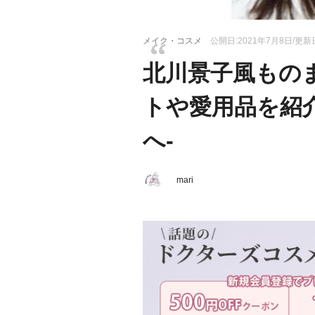
メイク・コスメ
公開日:2021年7月8日/更新日
北川景子風もの
トや愛用品を紹
へ-
mari