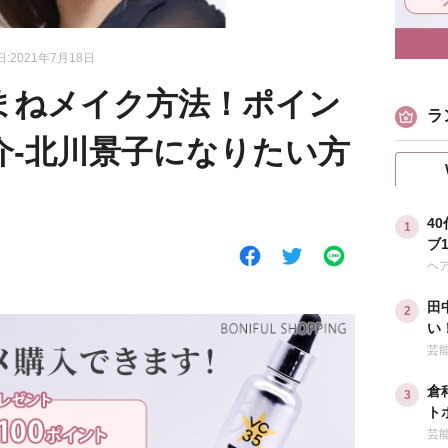
:2021年7月18日
まねメイク方法！ポイン
ラ
介-北川景子になりたい方
4
ブ
な
ヘ
田
い
ダ
芸
倉
ト
ル
芸