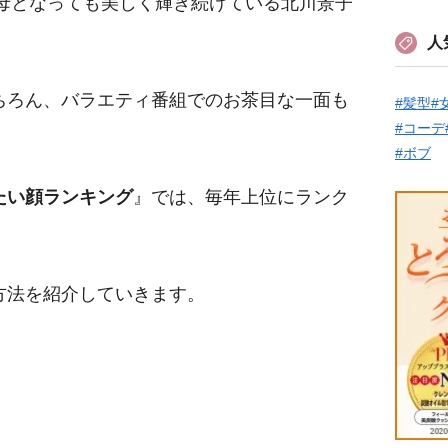
の母となっても美しく輝き続けている北川景子
人
ちろん、バラエティ番組でのお茶目な一面も
#髪型
#
#コーデ
#ボブ
たい顔ランキング
』では、毎年上位にランク
方法を紹介していきます。