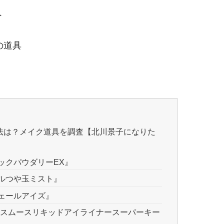
ト
の道具
法は？メイク道具を調査【北川景子になりた
ックパウダリーEX』
ルつや玉ミスト』
ェールアイズ』
E 『スムースリキッドアイライナースーパーキー