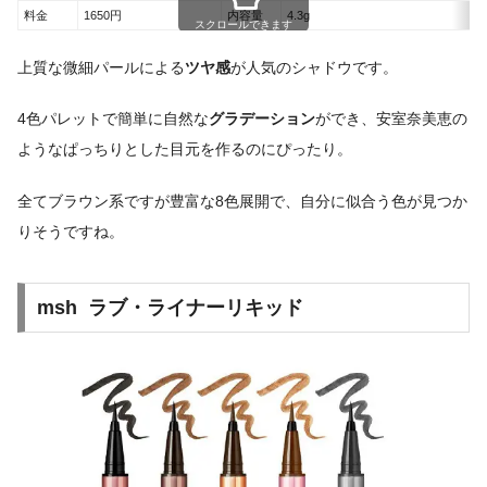
料金
1650円
内容量
4.3g
スクロールできます
上質な微細パールによる
ツヤ感
が人気のシャドウです。
4色パレットで簡単に自然な
グラデーション
ができ、安室奈美恵の
ようなぱっちりとした目元を作るのにぴったり。
全てブラウン系ですが豊富な8色展開で、自分に似合う色が見つか
りそうですね。
msh ラブ・ライナーリキッド