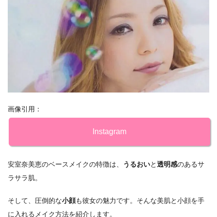
画像引用：
Instagram
安室奈美恵のベースメイクの特徴は、
うるおい
と
透明感
のあるサ
ラサラ肌。
そして、圧倒的な
小顔
も彼女の魅力です。そんな美肌と小顔を手
に入れるメイク方法を紹介します。