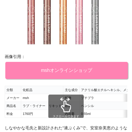
画像引用：
mshオンラインショップ
分類
化粧品
主な成分
アクリル酸エチルへキシル、メタ
メーカー
msh
特徴
プチプラ
商品名
ラブ・ライナー リキッド
容器
ペンシル
料金
1760円
内容量
0.55ml
スクロールできます
しなやかな毛先と新設計された“液ぶくみ”で、安室奈美恵のような