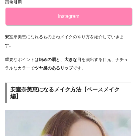
画像引用：
Instagram
安室奈美恵になれるものまねメイクのやり方を紹介していきま
す。
重要なポイントは
細めの眉
と、
大きな目
を演出する目元、ナチュ
ラルなカラーで
ツヤ感のあるリップ
です。
安室奈美恵になるメイク方法【ベースメイク
編】