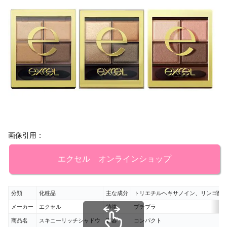
画像引用：
エクセル オンラインショップ
分類
化粧品
主な成分
トリエチルヘキサノイン、リンゴ酸
メーカー
エクセル
特徴
プチプラ
商品名
スキニーリッチシャドウ
容器
コンパクト