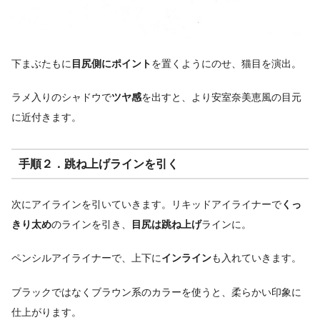
下まぶたもに
目尻側にポイント
を置くようにのせ、猫目を演出。
ラメ入りのシャドウで
ツヤ感
を出すと、より安室奈美恵風の目元
に近付きます。
手順２．跳ね上げラインを引く
次にアイラインを引いていきます。リキッドアイライナーで
くっ
きり太め
のラインを引き、
目尻は跳ね上げ
ラインに。
ペンシルアイライナーで、上下に
インライン
も入れていきます。
ブラックではなくブラウン系のカラーを使うと、柔らかい印象に
仕上がります。