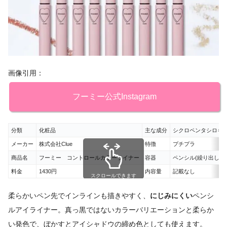
画像引用：
フーミー公式Instagram
分類
化粧品
主な成分
シクロペンタシロキ
メーカー
株式会社Clue
特徴
プチプラ
商品名
フーミー コントロールカラーライナー
容器
ペンシル(繰り出し)
料金
1430円
内容量
記載なし
スクロールできます
柔らかいペン先でインラインも描きやすく、
にじみにくい
ペンシ
ルアイライナー。真っ黒ではないカラーバリエーションと柔らか
い発色で、ぼかすとアイシャドウの締め色としても使えます。