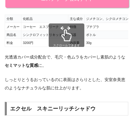
分類
化粧品
主な成分
ジメチコン、シクロメチコン
メーカー
コーセー エスプリーク
特徴
プチプラ
商品名
シンクロフィットリキッドUV
容器
ボトル
料金
3200円
内容量
30g
スクロールできます
光透過カバー成分配合で、毛穴・色ムラをカバーし素肌のような
セミマットな質感
に。
しっとりとうるおっているのに表面はさらりとした、安室奈美恵
のようなナチュラルな肌に仕上がります。
エクセル スキニーリッチシャドウ