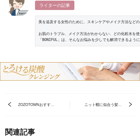
ライターの記事
美を追及する女性のために、スキンケアやメイク方法などのお
お肌のトラブル、メイク方法がわからない、どの化粧水を使
「BONIFUL」は、そんなお悩みを少しでも解消できるよ
ZOZOTOWNおすすめ
ニット帽に似合う髪型
ブランド11選♡お洒
まとめ！長さ別で可愛
落な学生さん＆大人に
いおしゃれなアレンジ
人気！
を紹介♡
関連記事