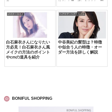
す。
にくいと思っていませんか。実
は小松菜奈さんの私服には挑戦
しやすいコーデもたくさんあり
ます。彼女の定番コーデや着回
メイク・コスメ
ヘアケア・ヘアスタイル
し術をぜひ活用してみてくださ
いね。
白石麻衣さんになりたい
中谷美紀の髪型は？特徴
方必見！白石麻衣さん風
や似合う人の特徴・オー
メイクの方法のポイント
ダー方法を詳しく解説
やcmの道具を紹介
BONIFUL SHOPPING