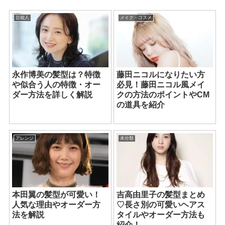
芸能人
メイク・コスメ
永作博美の髪型は？特徴
藤田ニコルになりたい方
や似合う人の特徴・オー
必見！藤田ニコル風メイ
ダー方法を詳しく解説
クの方法のポイントやCM
の道具を紹介
アレンジ
未分類
本田翼の髪型が可愛い！
吉高由里子の髪型まとめ
人気な理由やオーダー方
♡長さ別の可愛いヘアス
法を解説
タイルやオーダー方法も
紹介！