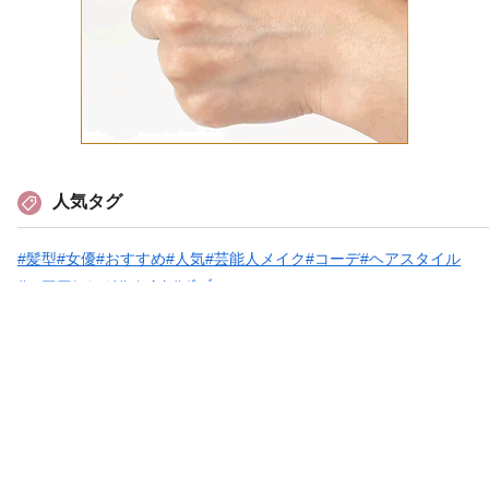
人気タグ
#髪型
#女優
#おすすめ
#人気
#芸能人メイク
#コーデ
#ヘアスタイル
#ヘアアレンジ
#メイク
#ボブ