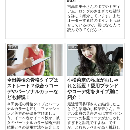
吉高由里子さんのボブやミディ
アム、ロングのさまざまな髪型
を詳しく紹介しています。また
オーダーする時のポイントも紹
介しているので、気になる人は
読んでみてください。
芸能人
芸能人
今田美桜の骨格タイプは
小松菜奈の私服がおしゃ
ストレート？似合うコー
れと話題！愛用ブランド
デやパーソナルカラーな
やコーデ術をタイプ別に
ども解説！
紹介！
今田美桜の骨格タイプとパーソ
最近菅田将暉さんと結婚したこ
ナルカラーを知り、ファッショ
とでも話題の小松菜奈さん。モ
ンと美容の秘訣を学びましょ
デル出身の菜奈さんは古着×ビン
う。イエベ春かイエベ秋か、彼
テージの私服コーデがおしゃれ
女のパーソナルカラー診断推測
すぎると話題ですよね。です
結果とその活用方法を紹介しま
が、どれもレベルが高く挑戦し