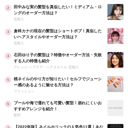
田中みな実の髪型を真似したい！ミディアム・ロ
ングのオーダー方法は？
芸能人
倉科カナの現在の髪型はショートボブ！真似した
いヘアスタイルやオーダー方法は？
芸能人
石田ゆり子の髪型は？特徴やオーダー方法・失敗
する人の特徴も紹介
アレンジ
,
ヘアケア・ヘアスタイル
,
芸能人
桃ネイルのやり方が知りたい！セルフでジューシ
ー感のあるように魅せる方法は？
ファッション
プールや海で濡れても可愛い髪型！崩れにくいお
すすめアレンジを紹介！
髪型
【2022年版】ネイルホリックの人気色11選！あな