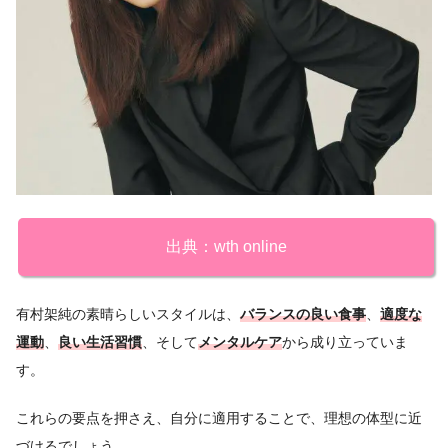
出典：wth online
有村架純の素晴らしいスタイルは、
バランスの良い食事
、
適度な
運動
、
良い生活習慣
、そして
メンタルケア
から成り立っていま
す。
これらの要点を押さえ、自分に適用することで、理想の体型に近
づけるでしょう。