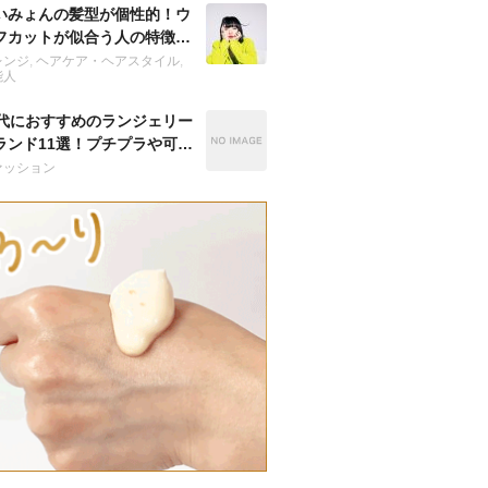
いみょんの髪型が個性的！ウ
フカットが似合う人の特徴
？
レンジ
,
ヘアケア・ヘアスタイル
,
能人
0代におすすめのランジェリー
ランド11選！プチプラや可愛
人気の下着は？
ァッション