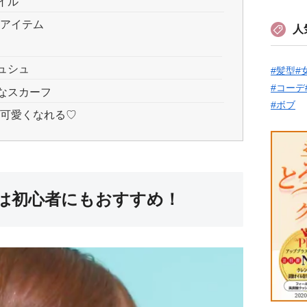
イル
ジアイテム
人
ュシュ
#髪型
#
#コーデ
なスカーフ
#ボブ
に可愛くなれる♡
は初心者にもおすすめ！