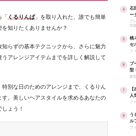
石
ー
る「
くるりんぱ
」を取り入れた、誰でも簡単
も
ア
芸
密を知りたくありませんか？
桃
セ
敗知らずの基本テクニックから、さらに魅力
う
フ
違うアレンジアイテムまでを詳しく解説して
プ
型
ジ
髪
、特別な日のためのアレンジまで、くるりん
【
人
ます。美しいヘアスタイルを求めるあなたの
す
フ
でしょう！
う
ル
旬
フ