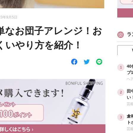
23年9月5日
単なお団子アレンジ！お
ラ
くいやり方を紹介！
4
ブ
な
ヘ
田
い
ダ
芸
倉
ト
ル
芸