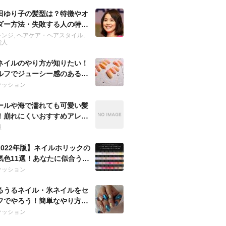
田ゆり子の髪型は？特徴やオ
ダー方法・失敗する人の特徴
紹介
レンジ
,
ヘアケア・ヘアスタイル
,
能人
ネイルのやり方が知りたい！
ルフでジューシー感のあるよ
に魅せる方法は？
ァッション
ールや海で濡れても可愛い髪
！崩れにくいおすすめアレン
を紹介！
型
2022年版】ネイルホリックの
気色11選！あなたに似合うお
すめは？
ァッション
るうるネイル・氷ネイルをセ
フでやろう！簡単なやり方で
な指先に♡
ァッション