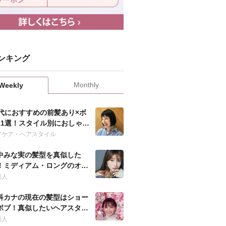
ンキング
Monthly
Weekly
0代におすすめの前髪あり×ボ
11選！スタイル別におしゃれ
髪型を紹介！
アケア・ヘアスタイル
中みな実の髪型を真似した
！ミディアム・ロングのオー
ー方法は？
能人
科カナの現在の髪型はショー
ボブ！真似したいヘアスタイ
やオーダー方法は？
能人