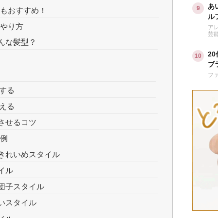
あ
にもおすすめ！
ル
のやり方
は
ア
芸
んな髪型？
2
ブ
い
フ
する
える
させるコツ
ル例
きれいめスタイル
イル
団子スタイル
いスタイル