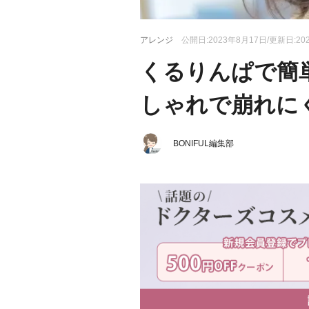
アレンジ
公開日:2023年8月17日/更新日:20
くるりんぱで簡
しゃれで崩れに
BONIFUL編集部