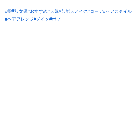
#髪型
#女優
#おすすめ
#人気
#芸能人メイク
#コーデ
#ヘアスタイル
#ヘアアレンジ
#メイク
#ボブ
お問い合わせ
運営会社
利用規約
プライパシーポリシー