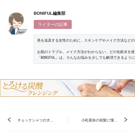
BONIFUL編集部
ライターの記事
美を追及する女性のために、スキンケアやメイク方法などのお
お肌のトラブル、メイク方法がわからない、どの化粧水を使
「BONIFUL」は、そんなお悩みを少しでも解消できるよ
チェックシャツの大人
小松菜奈の前髪に憧れ
レディースコーデ！季
る♡重めやシースルー
節別で可愛く着こなす
などオーダー・セット
術を伝授♡
方法を紹介！