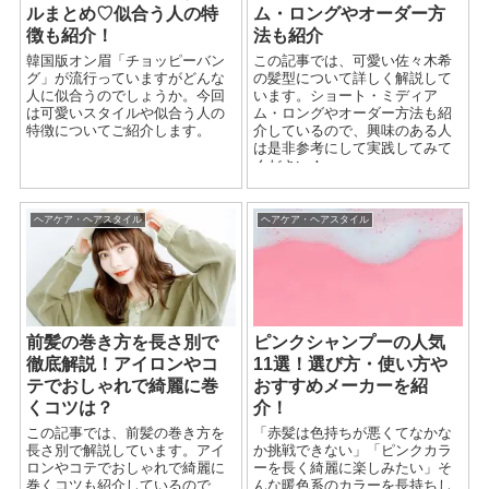
ルまとめ♡似合う人の特
ム・ロングやオーダー方
徴も紹介！
法も紹介
韓国版オン眉「チョッピーバン
この記事では、可愛い佐々木希
グ」が流行っていますがどんな
の髪型について詳しく解説して
人に似合うのでしょうか。今回
います。ショート・ミディア
は可愛いスタイルや似合う人の
ム・ロングやオーダー方法も紹
特徴についてご紹介します。
介しているので、興味のある人
は是非参考にして実践してみて
ください！
ヘアケア・ヘアスタイル
ヘアケア・ヘアスタイル
前髪の巻き方を長さ別で
ピンクシャンプーの人気
徹底解説！アイロンやコ
11選！選び方・使い方や
テでおしゃれで綺麗に巻
おすすめメーカーを紹
くコツは？
介！
この記事では、前髪の巻き方を
「赤髪は色持ちが悪くてなかな
長さ別で解説しています。アイ
か挑戦できない」「ピンクカラ
ロンやコテでおしゃれで綺麗に
ーを長く綺麗に楽しみたい」そ
巻くコツも紹介しているので、
んな暖色系のカラーを長持ちし