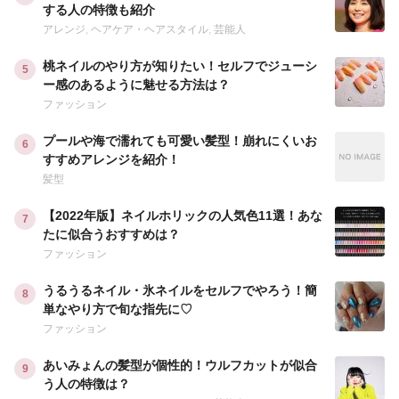
する人の特徴も紹介
アレンジ
,
ヘアケア・ヘアスタイル
,
芸能人
桃ネイルのやり方が知りたい！セルフでジューシ
ー感のあるように魅せる方法は？
ファッション
プールや海で濡れても可愛い髪型！崩れにくいお
すすめアレンジを紹介！
髪型
【2022年版】ネイルホリックの人気色11選！あな
たに似合うおすすめは？
ファッション
うるうるネイル・氷ネイルをセルフでやろう！簡
単なやり方で旬な指先に♡
ファッション
あいみょんの髪型が個性的！ウルフカットが似合
う人の特徴は？