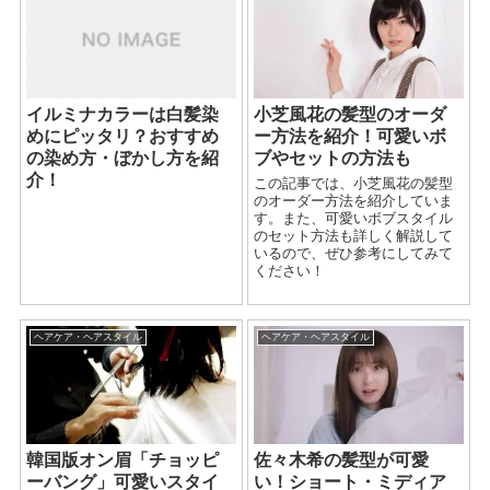
イルミナカラーは白髪染
小芝風花の髪型のオーダ
めにピッタリ？おすすめ
ー方法を紹介！可愛いボ
の染め方・ぼかし方を紹
ブやセットの方法も
介！
この記事では、小芝風花の髪型
のオーダー方法を紹介していま
す。また、可愛いボブスタイル
のセット方法も詳しく解説して
いるので、ぜひ参考にしてみて
ください！
ヘアケア・ヘアスタイル
ヘアケア・ヘアスタイル
韓国版オン眉「チョッピ
佐々木希の髪型が可愛
ーバング」可愛いスタイ
い！ショート・ミディア