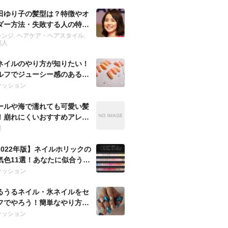
田ゆり子の髪型は？特徴やオ
ダー方法・失敗する人の特徴
紹介
レンジ
,
ヘアケア・ヘアスタイル
,
能人
ネイルのやり方が知りたい！
ルフでジューシー感のあるよ
に魅せる方法は？
ァッション
ールや海で濡れても可愛い髪
！崩れにくいおすすめアレン
を紹介！
型
2022年版】ネイルホリックの
気色11選！あなたに似合うお
すめは？
ァッション
るうるネイル・氷ネイルをセ
フでやろう！簡単なやり方で
な指先に♡
ァッション