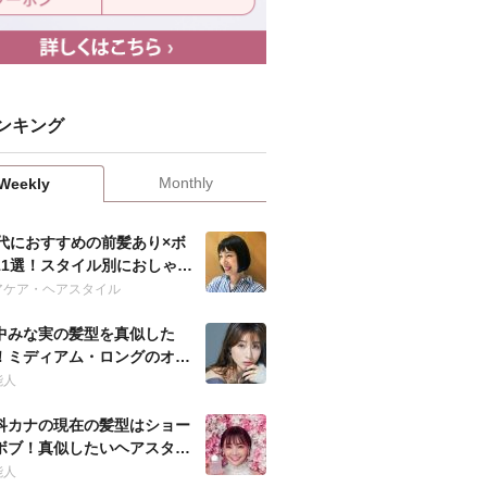
ンキング
Monthly
Weekly
0代におすすめの前髪あり×ボ
11選！スタイル別におしゃれ
髪型を紹介！
アケア・ヘアスタイル
中みな実の髪型を真似した
！ミディアム・ロングのオー
ー方法は？
能人
科カナの現在の髪型はショー
ボブ！真似したいヘアスタイ
やオーダー方法は？
能人