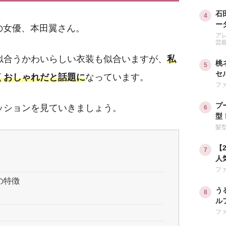
石
ー
活躍中の女優、本田翼さん。
も
ア
芸
似合うかわいらしい衣装も似合いますが、
私
桃
セ
くおしゃれだと話題に
なっています。
う
フ
プ
ッションを見ていきましょう。
型
ジ
髪
【
人
す
フ
の特徴
う
ル
旬
フ