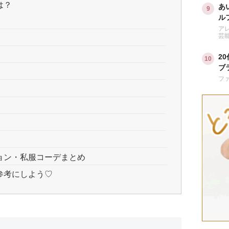
は？
あ
ル
は
ア
芸
2
ブ
い
フ
ョン・私服コーデまとめ
参考にしよう♡