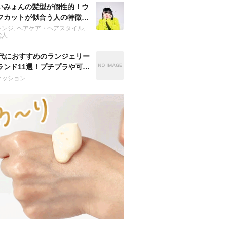
いみょんの髪型が個性的！ウ
フカットが似合う人の特徴
？
レンジ
,
ヘアケア・ヘアスタイル
,
能人
0代におすすめのランジェリー
ランド11選！プチプラや可愛
人気の下着は？
ァッション