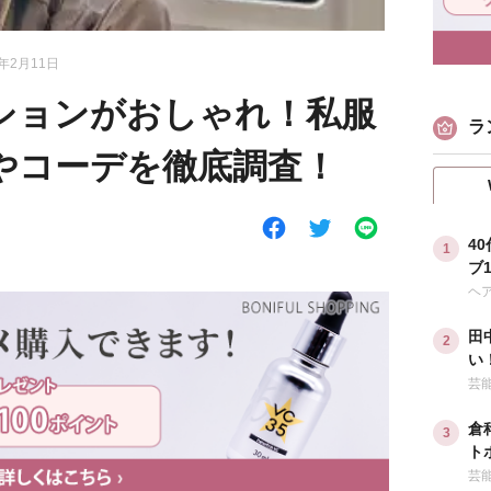
4年2月11日
ションがおしゃれ！私服
ラ
やコーデを徹底調査！
4
ブ
な
ヘ
田
い
ダ
芸
倉
ト
ル
芸