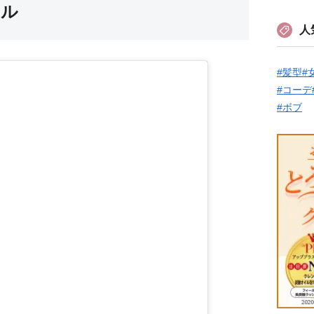
ール
人
#髪型
#
#コーデ
#ボブ