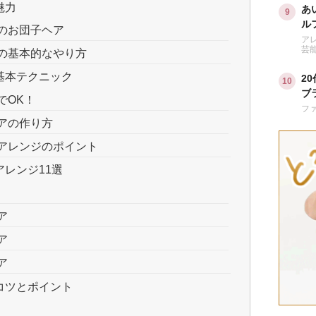
魅力
あ
ル
のお団子ヘア
は
ア
芸
の基本的なやり方
基本テクニック
2
ブ
でOK！
い
フ
アの作り方
アレンジのポイント
レンジ11選
ア
ア
ア
コツとポイント