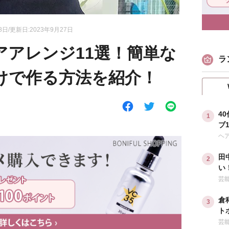
8日/更新日:2023年9月27日
アアレンジ11選！簡単な
ラ
けで作る方法を紹介！
4
ブ
な
ヘ
田
い
ダ
芸
倉
ト
ル
芸