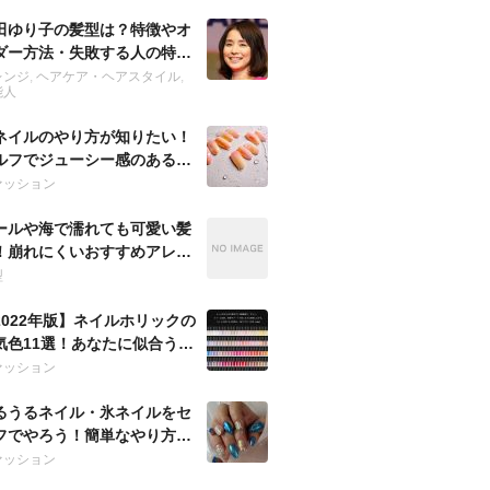
田ゆり子の髪型は？特徴やオ
ダー方法・失敗する人の特徴
紹介
レンジ
,
ヘアケア・ヘアスタイル
,
能人
ネイルのやり方が知りたい！
ルフでジューシー感のあるよ
に魅せる方法は？
ァッション
ールや海で濡れても可愛い髪
！崩れにくいおすすめアレン
を紹介！
型
2022年版】ネイルホリックの
気色11選！あなたに似合うお
すめは？
ァッション
るうるネイル・氷ネイルをセ
フでやろう！簡単なやり方で
な指先に♡
ァッション