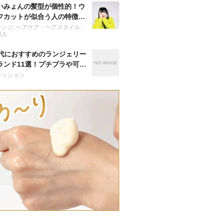
いみょんの髪型が個性的！ウ
フカットが似合う人の特徴
？
レンジ
,
ヘアケア・ヘアスタイル
,
能人
0代におすすめのランジェリー
ランド11選！プチプラや可愛
人気の下着は？
ァッション