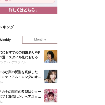
ンキング
Monthly
Weekly
0代におすすめの前髪あり×ボ
11選！スタイル別におしゃれ
髪型を紹介！
アケア・ヘアスタイル
中みな実の髪型を真似した
！ミディアム・ロングのオー
ー方法は？
能人
科カナの現在の髪型はショー
ボブ！真似したいヘアスタイ
やオーダー方法は？
能人