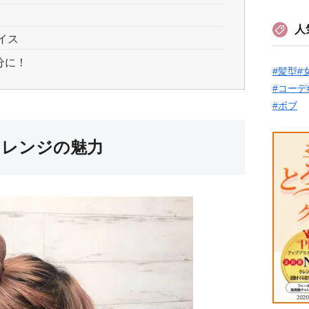
人
イス
分に！
#髪型
#
#コーデ
#ボブ
アレンジの魅力