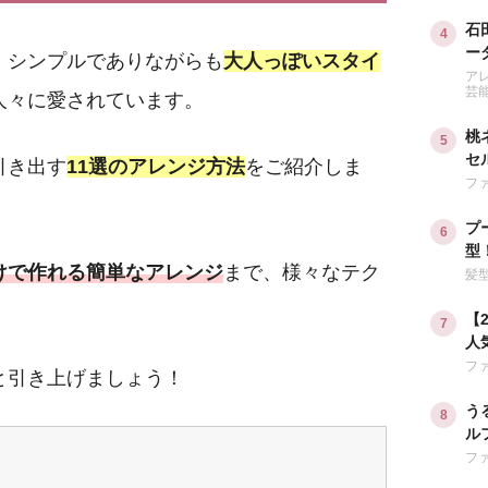
石
ー
、シンプルでありながらも
大人っぽいスタイ
も
ア
芸
人々に愛されています。
桃
セ
引き出す
11選のアレンジ方法
をご紹介しま
う
フ
プ
型
けで作れる簡単なアレンジ
まで、様々なテク
ジ
髪
【
人
す
フ
と引き上げましょう！
う
ル
旬
フ