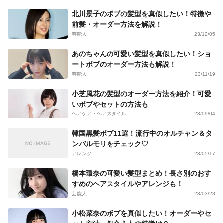
北川景子のボブの髪型を真似したい！特徴や
前髪・オーダー方法を解説！
芸能人
23/12/05
あのちゃんの可愛い髪型を真似したい！ショ
ートボブのオーダー方法も解説！
芸能人
23/11/19
小芝風花の髪型のオーダー方法を紹介！可愛
いボブやセットの方法も
ヘアケア・ヘアスタイル
23/09/04
韓国黒髪ボブ11選！流行中のオルチャン＆タ
ンバルモリをチェック♡
アレンジ
23/05/17
橋本環奈の可愛い髪型まとめ！長さ別のおす
すめのヘアスタイルやアレンジも！
芸能人
23/03/28
小松菜奈のボブを真似したい！オーダーやセ