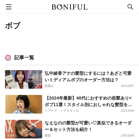
ボブ
記事一覧
弘中綾香アナの髪型にするには？あざと可愛
いミディアムボブのオーダー方法は？
芸能人
23/12/07
【2024年最新】40代におすすめの前髪あり×
ボブ11選！スタイル別におしゃれな髪型を紹
介！
ヘアケア・ヘアスタイル
23/12/06
なえなのの髪型が可愛い♡真似できるオーダ
ー＆セット方法を紹介！
髪型
23/12/06