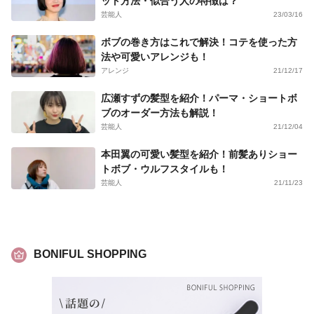
ット方法・似合う人の特徴は？
芸能人
23/03/16
ボブの巻き方はこれで解決！コテを使った方
法や可愛いアレンジも！
アレンジ
21/12/17
広瀬すずの髪型を紹介！パーマ・ショートボ
ブのオーダー方法も解説！
芸能人
21/12/04
本田翼の可愛い髪型を紹介！前髪ありショー
トボブ・ウルフスタイルも！
芸能人
21/11/23
BONIFUL SHOPPING