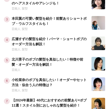
のヘアスタイルやアレンジも！
芸能人
,
髪型
本田翼の可愛い髪型を紹介！前髪ありショートボ
ブ・ウルフスタイルも！
芸能人
,
髪型
広瀬すずの髪型を紹介！パーマ・ショートボブの
オーダー方法も解説！
芸能人
,
髪型
北川景子のボブの髪型を真似したい！特徴や前
髪・オーダー方法を解説！
芸能人
小松菜奈のボブを真似したい！オーダーやセット
方法・似合う人の特徴は？
芸能人
,
髪型
【2024年最新】40代におすすめの前髪あり×ボブ
11選！スタイル別におしゃれな髪型を紹介！